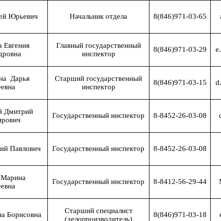
ей Юрьевич
Начальник отдела
8(846)971-03-65
а Евгения
Главный государственный
8(846)971-03-29
e
дровна
инспектор
на
Дарья
Старший государственный
8(846)971-03-15
d
еевна
инспектор
й Дмитрий
Государственный инспектор
8-8452-26-03-08
ирович
ний Павлович
Государственный инспектор
8-8452-26-03-08
 Марина
Государственный инспектор
8-8412-56-29-44
еевна
Старший специалист
на Борисовна
8(846)971-03-18
(делопроизводитель)