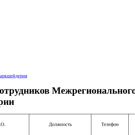
маркшейдерия
отрудников Межрегионального 
рии
.О.
Должность
Телефон