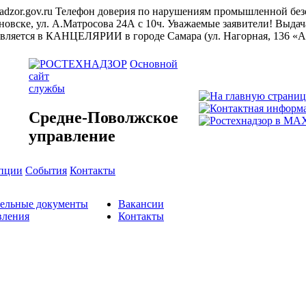
adzor.gov.ru
Телефон доверия по нарушениям промышленной безо
яновске, ул. А.Матросова 24А с 10ч.
Уважаемые заявители! Выдач
яется в КАНЦЕЛЯРИИ в городе Самара (ул. Нагорная, 136 «А») по
Основной
сайт
службы
Средне-Поволжское
управление
упции
События
Контакты
тельные документы
Вакансии
вления
Контакты