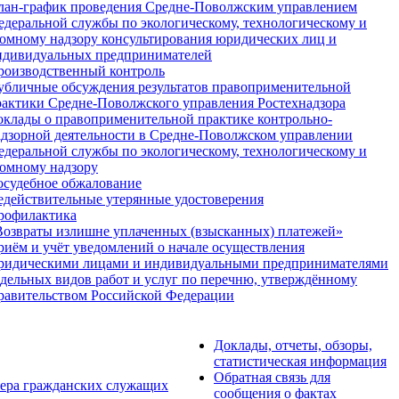
лан-график проведения Средне-Поволжским управлением
едеральной службы по экологическому, технологическому и
томному надзору консультирования юридических лиц и
ндивидуальных предпринимателей
роизводственный контроль
убличные обсуждения результатов правоприменительной
рактики Средне-Поволжского управления Ростехнадзора
оклады о правоприменительной практике контрольно-
адзорной деятельности в Средне-Поволжском управлении
едеральной службы по экологическому, технологическому и
томному надзору
осудебное обжалование
едействительные утерянные удостоверения
рофилактика
Возвраты излишне уплаченных (взысканных) платежей»
риём и учёт уведомлений о начале осуществления
ридическими лицами и индивидуальными предпринимателями
тдельных видов работ и услуг по перечню, утверждённому
равительством Российской Федерации
Доклады, отчеты, обзоры,
статистическая информация
Обратная связь для
ктера гражданских служащих
сообщения о фактах