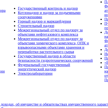
П
Ф
Государственный контроль и надзор
зора
а
Котлонадзор и надзор за подъемными
и
сооружениями
П
Горный надзор и маркшейдерия
П
Строительный надзор
п
Межрегиональный отдел по надзору за
Д
объектами нефтегазового комплекса
н
Межрегиональный отдел по надзору за
Ф
объектами химического комплекса, ОПК и
а
взрывоопасными объектами хранения и
Д
переработки растительного сырья
Н
Государственный надзор в области
П
безопасности гидротехнических сооружений
«
Федеральный государственный
П
энергетический надзор
ции
ю
Электролаборатории
о
П
 доходах, об имуществе и обязательствах имущественного хара