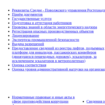
Реквизиты Средне - Поволжского управления Ростехнад
Приём документов
Государственные услуги
Подготовка и аттестация работников
Проверка знаний в области энергетического надзора
Регистрация опасных производственных объектов
Лицензирование
Экспертиза промышленной безопасности
Выдача разрешений
Предоставление сведений из реестра лифтов, подъемных
платформ для инвалидов, пассажирских конвейеров
(движущихся пешеходных дорожек), эскалаторов, за
исключением эскалаторов в метрополитенах)
Оценка соответствия
Оценка уровня административной нагрузки на организа
Нормативные правовые и иные акты в
сфере противодействия коррупции
Сведения о