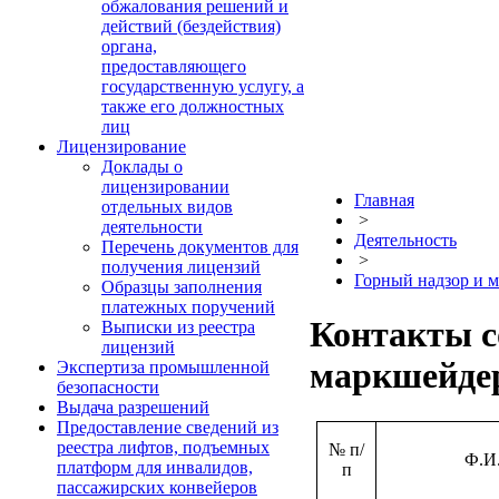
обжалования решений и
действий (бездействия)
органа,
предоставляющего
государственную услугу, а
также его должностных
лиц
Лицензирование
Доклады о
лицензировании
Главная
отдельных видов
>
деятельности
Деятельность
Перечень документов для
>
получения лицензий
Горный надзор и 
Образцы заполнения
платежных поручений
Контакты с
Выписки из реестра
лицензий
маркшейде
Экспертиза промышленной
безопасности
Выдача разрешений
Предоставление сведений из
реестра лифтов, подъемных
№ п/
Ф.И
платформ для инвалидов,
п
пассажирских конвейеров