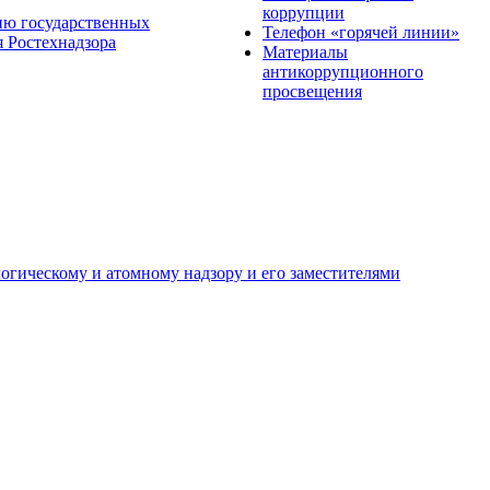
коррупции
ию государственных
Телефон «горячей линии»
 Ростехнадзора
Материалы
антикоррупционного
просвещения
огическому и атомному надзору и его заместителями