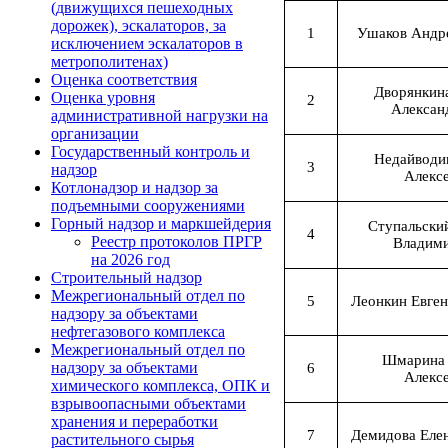
(движущихся пешеходных
дорожек), эскалаторов, за
1
Ушаков Андр
исключением эскалаторов в
метрополитенах)
Оценка соответствия
Дворянкин
Оценка уровня
2
Алексан
административной нагрузки на
организации
Государственный контроль и
Недайводи
3
надзор
Алекс
Котлонадзор и надзор за
подъемными сооружениями
Горный надзор и маркшейдерия
Ступальски
4
Реестр протоколов ПРГР
Владим
на 2026 год
Строительный надзор
Межрегиональный отдел по
5
Леонкин Евге
надзору за объектами
нефтегазового комплекса
Межрегиональный отдел по
Шмарина
надзору за объектами
6
Алекс
химического комплекса, ОПК и
взрывоопасными объектами
хранения и переработки
7
Демидова Еле
растительного сырья