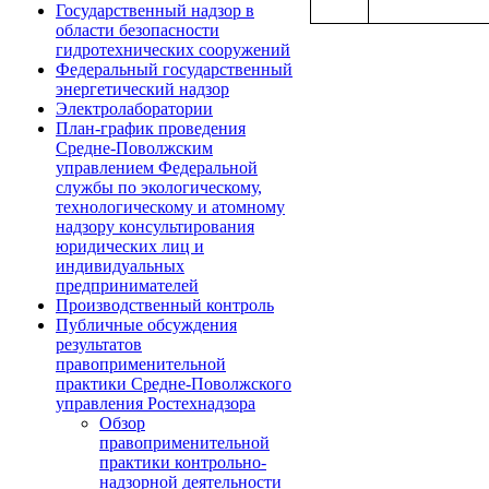
Государственный надзор в
области безопасности
гидротехнических сооружений
Федеральный государственный
энергетический надзор
Электролаборатории
План-график проведения
Средне-Поволжским
управлением Федеральной
службы по экологическому,
технологическому и атомному
надзору консультирования
юридических лиц и
индивидуальных
предпринимателей
Производственный контроль
Публичные обсуждения
результатов
правоприменительной
практики Средне-Поволжского
управления Ростехнадзора
Обзор
правоприменительной
практики контрольно-
надзорной деятельности